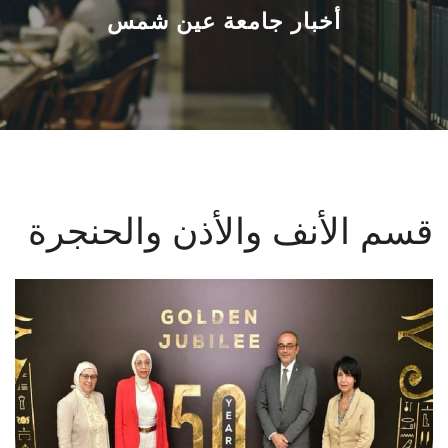
القطاعـات
أخبار جامعة عين شمس
الشئون الأكاديمية
البحث العلمي
الرعاية الصحية
قسم الأنف والأذن والحنجرة
المراكز والوحدات
الأنظمة الذكية
الإعلام
تواصل معنا