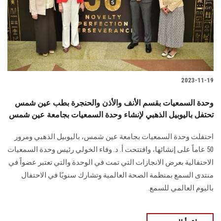
الطلاب
هيئة التدريس
الدراسات العليا
2023-11-19
الخريجين
وحدة السمعيات بقسم الأنف والأذن والحنجرة بطب عين شمس
الموظفون
تحتفل باليوبيل الذهبي لإنشاء وحدة السمعيات بجامعة عين شمس
احتفلت وحدة السمعيات بجامعة عين شمس، باليوبيل الذهبي ومرور
الزائـرون
50 عاماً على إنشائها، وافتتحت أ. د. وفاء الخولي رئيس وحدة السمعيات
الاحتفالية بعرض الانجازات التي تمت في الوحدة والتي تعتبر عضواً في
سجل الان
منتدى السمع بمنظمة الصحة العالمية وتشارك سنويًا في الاحتفال
باليوم العالمي للسمع.