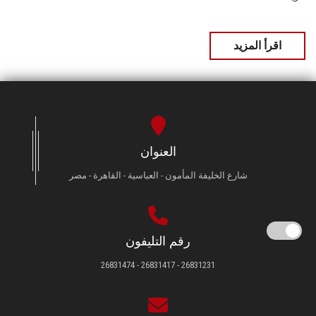
اقرأ المزيد
العنوان
شارع الخليفة المأمون - العباسية - القاهرة - مصر
رقم التليفون
26831231 - 26831417 - 26831474