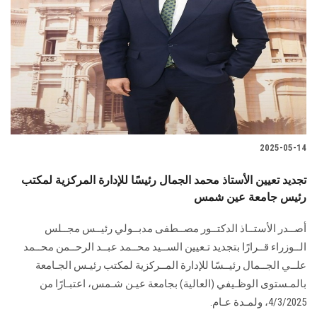
2025-05-14
تجديد تعيين الأستاذ محمد الجمال رئيسًا للإدارة المركزية لمكتب
رئيس جامعة عين شمس
أصــدر الأستــاذ الدكتــور مصــطفى مدبــولي رئيــس مجــلس
الــوزراء قــرارًا بتجديد تـعيين الســيد محــمد عبــد الرحــمن محــمد
علــي الجــمال رئيــسًا للإدارة المــركزية لمكتب رئيـس الجـامعة
بالمـستوى الوظـيفي (العالية) بجامعة عيـن شـمس، اعتبـارًا من
4/3/2025، ولمـدة عـام.