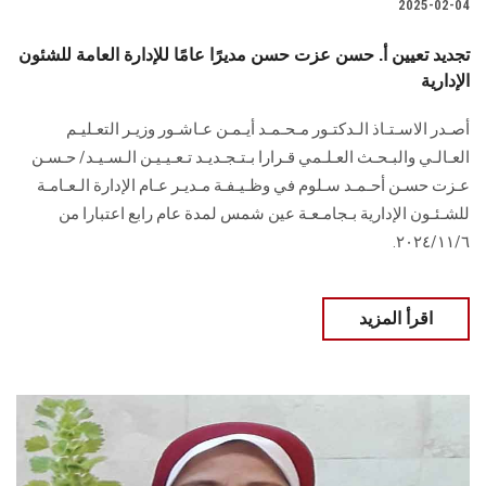
2025-02-04
تجديد تعيين أ. حسن عزت حسن مديرًا عامًا للإدارة العامة للشئون
الإدارية
أصـدر الاسـتـاذ الـدكتـور مـحـمـد أيـمـن عـاشـور وزيـر التعـليـم
العـالـي والبـحـث العـلـمي قـرارا بـتـجـديـد تـعـيـيـن الـسـيـد/ حـسـن
عـزت حسـن أحـمـد سـلوم في وظـيـفـة مـديـر عـام الإدارة الـعـامـة
للشـئـون الإدارية بـجامـعـة عين شمس لمدة عام رابع اعتبارا من
٢٠٢٤/١١/٦.
اقرأ المزيد