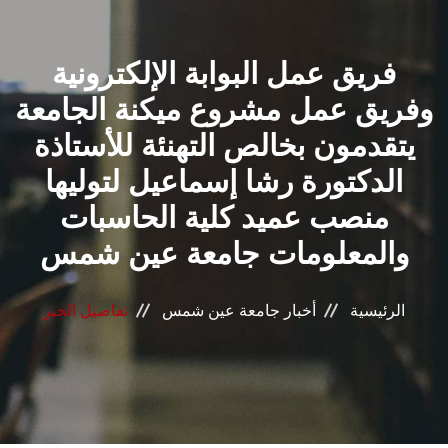
القطاعـات
فريق عمل البوابة الإلكترونية
الشئون الأكاديمية
وفريق عمل مشروع ميكنة الجامعة
البحث العلمي
يتقدمون بخالص التهنئة للأستاذة
الدكتورة رشا إسماعيل لتوليها
الرعاية الصحية
منصب عميد كلية الحاسبات
المراكز والوحدات
والمعلومات جامعة عين شمس
الأنظمة الذكية
الرئيسية
أخبار جامعة عين شمس
تفاصيل الخبر
الإعلام
تواصل معنا