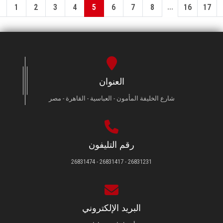
...
1
2
3
4
5
6
7
8
16
17
العنوان
شارع الخليفة المأمون - العباسية - القاهرة - مصر
رقم التليفون
26831231 - 26831417 - 26831474
البريد الإلكتروني