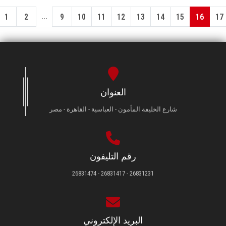
...
1
2
9
10
11
12
13
14
15
16
17
العنوان
شارع الخليفة المأمون - العباسية - القاهرة - مصر
رقم التليفون
26831231 - 26831417 - 26831474
البريد الإلكتروني