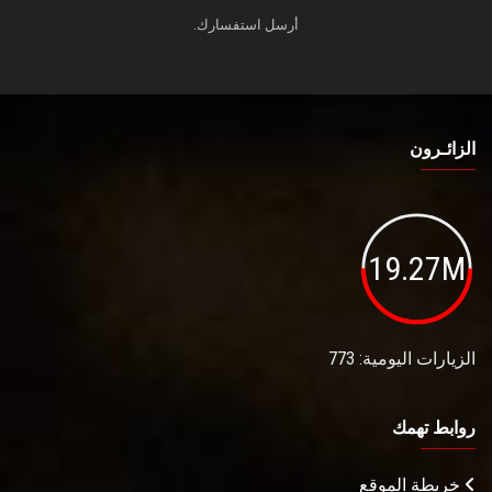
أرسل استفسارك.
الزائـرون
19.27M
الزيارات اليومية: 773
روابط تهمك
خريطة الموقع