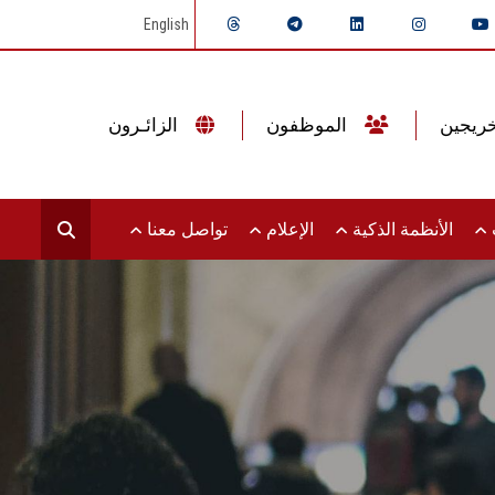
English
الموظفون
الزائـرون
ت
الأنظمة الذكية
الإعلام
تواصل معنا