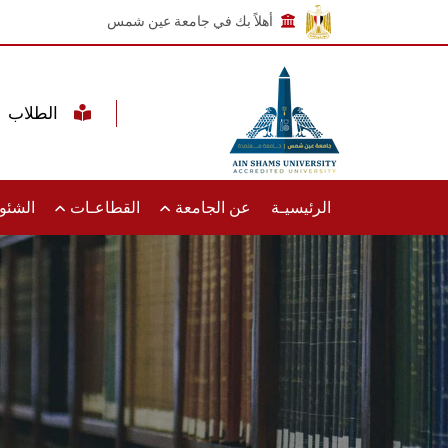
أهلاً بك في جامعة عين شمس
الطلاب
الرئيسيـة
عن الجامعة
القطاعـات
الشئون