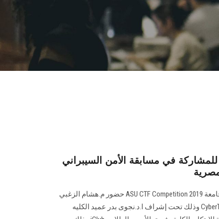
لمشاركة في مسابقة الأمن السيبراني
مصرية
أقيمت مسابقة الأمن السيبراني للجامعة ASU CTF Competition 2019 حضور م.هشام الزغبي
و م. محمد أنور ممثلي شركة CyberTalents وذلك تحت إشراف ا.د.نجوى بدر عميد الكليه