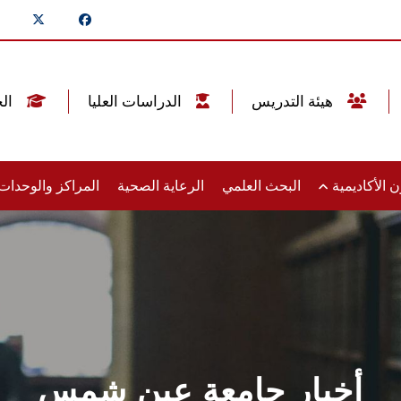
هيئة التدريس
الدراسات العليا
الخريجين
 الأكاديمية
البحث العلمي
الرعاية الصحية
المراكز والوحدا
أخبار جامعة عين شمس