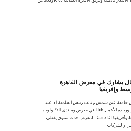
وتنظيم د.ياسمين عفيفي مدير وحدة الإبتكار بالكلية وفريق الأسره الطلابيه iClub وذلك من
عمال يشارك في معرض القاهرة
س جامعة عين شمس و نائب رئيس الجامعة ا.د. عبد
الناصر سنجاب يشارك مركز الابتكار وريادة الأعمالiHub في معرض ومنتدى التكنولوجيا
الثالث والعشرين في الشرق الأوسط وأفريقيا Cairo ICT، المعرض حدث سنوي يغطي
ين والشركات