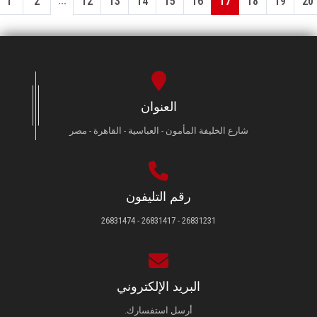
...
1
2
12
13
14
15
16
17
18
19
20
العنوان
شارع الخليفة المأمون - العباسية - القاهرة - مصر
رقم التليفون
26831231 - 26831417 - 26831474
البريد الإلكتروني
أرسل استفسارك.