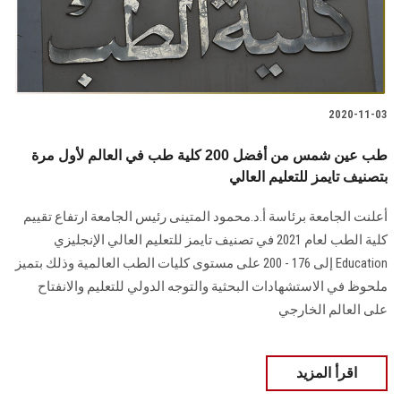
الطلاب
هيئة التدريس
الدراسات العليا
2020-11-03
طب عين شمس من أفضل 200 كلية طب في العالم لأول مرة
الخريجين
بتصنيف تايمز للتعليم العالي
الموظفون
أعلنت الجامعة برئاسة أ.د.محمود المتينى رئيس الجامعة ارتفاع تقييم
كلية الطب لعام 2021 في تصنيف تايمز للتعليم العالي الإنجليزي
الزائـرون
Education إلى 176 - 200 على مستوى كليات الطب العالمية وذلك بتميز
ملحوظ في الاستشهادات البحثية والتوجه الدولي للتعليم والانفتاح
سجل الان
على العالم الخارجي
اقرأ المزيد