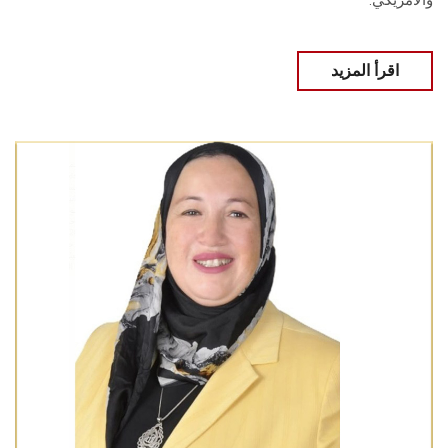
والأمريكي‎.‎
اقرأ المزيد