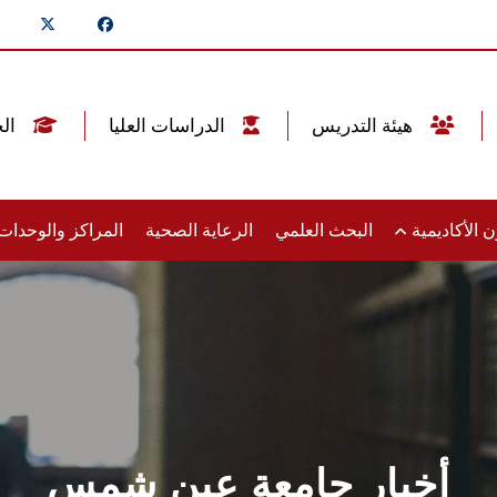
هيئة التدريس
الدراسات العليا
الخريجين
 الأكاديمية
البحث العلمي
الرعاية الصحية
المراكز والوحدا
أخبار جامعة عين شمس