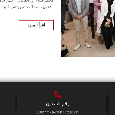
محمد ضياء زين العابدين، رئيس جام
لشئون خدمة المجتمع وتنمية البيئة
اقرأ المزيد
رقم التليفون
26831231 - 26831417 - 26831474