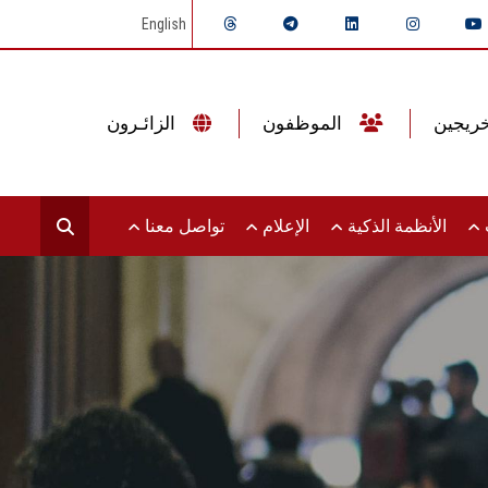
English
الموظفون
الزائـرون
ت
الأنظمة الذكية
الإعلام
تواصل معنا