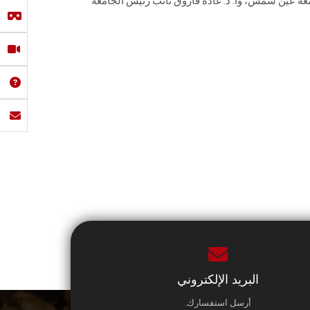
عة عين شمس، وأ. د. غادة فاروق نائب رئيس الجامعة
البريد الإلكتروني
أرسل استفسارك.