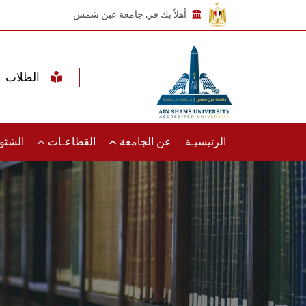
أهلاً بك في جامعة عين شمس
الطلاب
الرئيسيـة
عن الجامعة
القطاعـات
الشئون