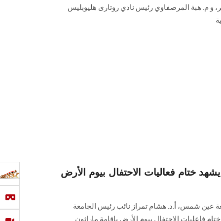
المنطقة الروتارية 2451 مصر، و م. هبة المرصفاوي رئيس نادي روتارى هليوبليس
ة
د ختام فعاليات الاحتفال بيوم الأرض
ة عين شمس، أ.د. هشام تمراز نائب رئيس الجامعة
تام فاعليات الاحتفال بيوم الأرض بإقامة ماراثون