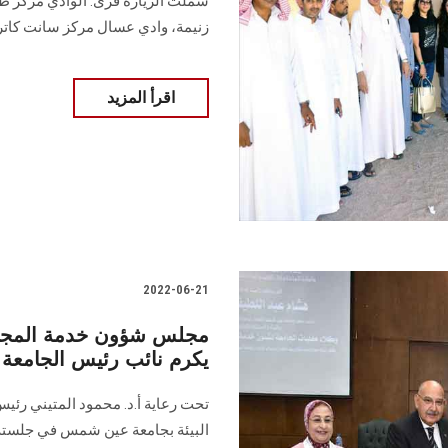
شملت الزيارة قرى: الوادي مركز طو
زنيمة، وادي عسال مركز سانت كاتري
اقرأ المزيد
2022-06-21
مجلس شؤون خدمة المجتمع
يكرم نائب رئيس الجامعة ل
تحت رعاية أ.د. محمود المتيني رئي
البيئة بجامعة عين شمس في جلسته ال