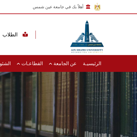
أهلاً بك في جامعة عين شمس
الطلاب
الرئيسيـة
عن الجامعة
القطاعـات
الشئون