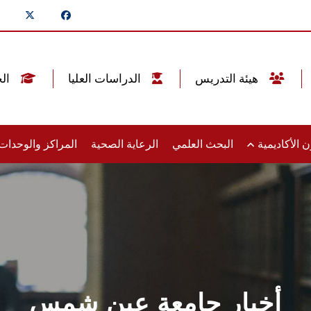
هيئة التدريس
الدراسات العليا
الخريجين
 الأكاديمية
البحث العلمي
الرعاية الصحية
المراكز والوحدا
أخبار جامعة عين شمس