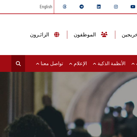
English
الموظفون
الزائـرون
ت
الأنظمة الذكية
الإعلام
تواصل معنا