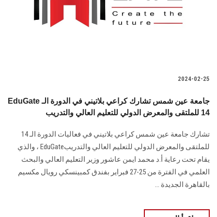
الطلاب
هيئة التدريس
الدراسات العليا
2024-02-25
الخريجين
EduGate جامعة عين شمس تشارك كراعي بلاتيني في الدورة الـ
الموظفون
14 للملتقى والمعرض الدولي للتعليم العالي والتدريب
تشارك جامعة عين شمس كراعي بلاتيني في فعاليات الدورة الـ 14
الزائـرون
للملتقى والمعرض الدولي ‏للتعليم العالي والتدريب‎ EduGate، والذي
يقام تحت رعاية أ.د محمد ايمن عاشور وزير التعليم ‏العالي والبحث
سجل الان
العلمي في الفترة من 25-27 فبراير بفندق كمبينسكي رويال مكسيم
بالقاهرة ‏الجديدة ...