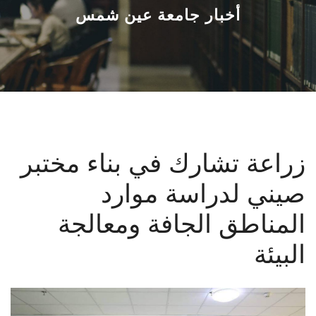
القطاعـات
أخبار جامعة عين شمس
الشئون الأكاديمية
البحث العلمي
الرعاية الصحية
زراعة تشارك في بناء مختبر
المراكز والوحدات
صيني لدراسة موارد
الأنظمة الذكية
المناطق الجافة ومعالجة
الإعلام
البيئة
تواصل معنا