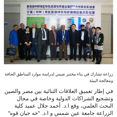
الطلاب
هيئة التدريس
الدراسات العليا
الخريجين
الموظفون
الزائـرون
زراعة تشارك في بناء مختبر صيني لدراسة موارد المناطق الجافة
ومعالجة البيئة
سجل الان
في إطار تعميق العلاقات الثنائية بين مصر والصين
وتشجيع الشراكات الدولية وخاصة في مجال
البحث العلمي، وقع ا.د. أحمد جلال عميد كلية
الزراعة جامعة عين شمس و ا.د. "خه جيان قوه"