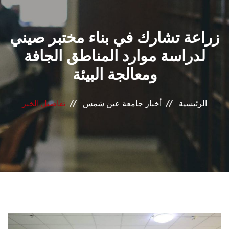
القطاعـات
زراعة تشارك في بناء مختبر صيني
الشئون الأكاديمية
لدراسة موارد المناطق الجافة
البحث العلمي
ومعالجة البيئة
الرعاية الصحية
الرئيسية
أخبار جامعة عين شمس
تفاصيل الخبر
المراكز والوحدات
الأنظمة الذكية
الإعلام
تواصل معنا