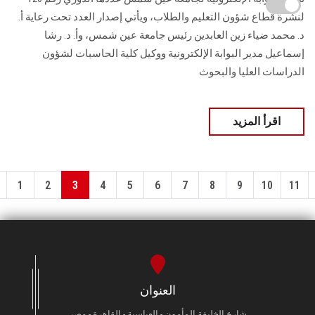
لنشرة قطاع شؤون التعليم ‏والطلاب‎، ويأتي إصدار العدد تحت رعاية أ.
د. محمد ضياء زين العابدين رئيس جامعة عين شمس، وأ. د. ‏رشا
إسماعيل مدير البوابة الإلكترونية ووكيل كلية الحاسبات لشؤون
‏الدراسات العليا والبحوث
اقرأ المزيد
1
2
3
4
5
6
7
8
9
10
11
العنوان
شارع الخليفة المأمون - العباسية - القاهرة - مصر