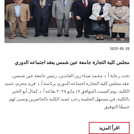
الطلاب
هيئة التدريس
الدراسات العليا
2025-05-20
الخريجين
مجلس كلية التجارة جامعة عين شمس يعقد اجتماعه الدوري
الموظفون
تحت رعاية أ. د. محمد ضياء زين العابدين، رئيس جامعة عين شمس،
عقد مجلس كلية التجارة اجتماعه الدوري برئاسة أ. د. فريد محرم، عميد
الزائـرون
الكلية، يوم السبت الموافق ١٧ مايو ٢٠٢٥ بقاعة أ. د. كمال أبو الخير
بالكلية، في مستهل الجلسة رحب عميد الكلية بالحاضرين وتمنى لهم
سجل الان
جميعًا التوفيق.
اقرأ المزيد