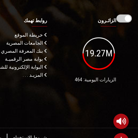
الزائـرون
روابط تهمك
خريطة الموقع
الجامعات المصرية
19.27M
بنك المعرفة المصري
بوابة مصر الرقميـة
البوابة الإلكترونية لل
المزيـد . . .
الزيارات اليومية: 464
شروط الاستخدام
م