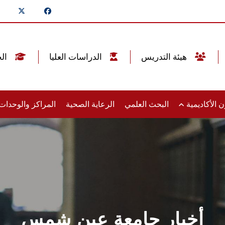
هيئة التدريس
الدراسات العليا
الخريجين
 الأكاديمية
البحث العلمي
الرعاية الصحية
المراكز والوحدا
أخبار جامعة عين شمس