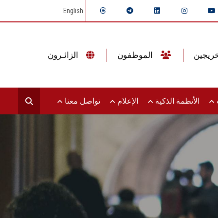
English
الموظفون
الزائـرون
ت
الأنظمة الذكية
الإعلام
تواصل معنا