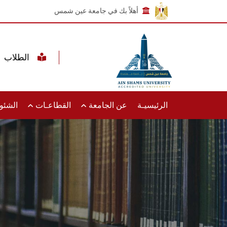
أهلاً بك في جامعة عين شمس
الطلاب
الرئيسيـة
عن الجامعة
القطاعـات
الشئون