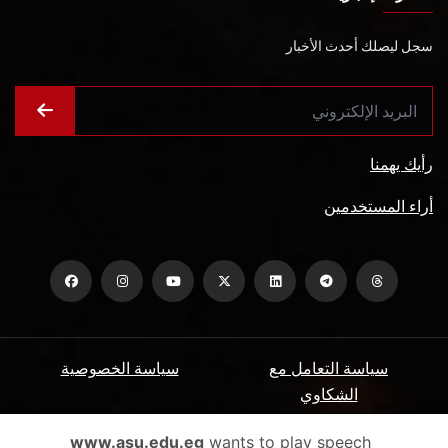
سجل ليصلك أحدث الأخبار
رأيك يهمنا
أراء المستخدمين
سياسة التعامل مع
سياسة الخصوصية
الشكاوي
ميثاق المتعاملين
الأسئلة الشائعة
www.asu.edu.eg
wants to play speech