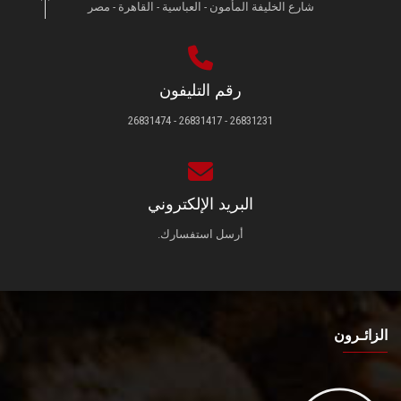
شارع الخليفة المأمون - العباسية - القاهرة - مصر
رقم التليفون
26831231 - 26831417 - 26831474
البريد الإلكتروني
أرسل استفسارك.
الزائـرون