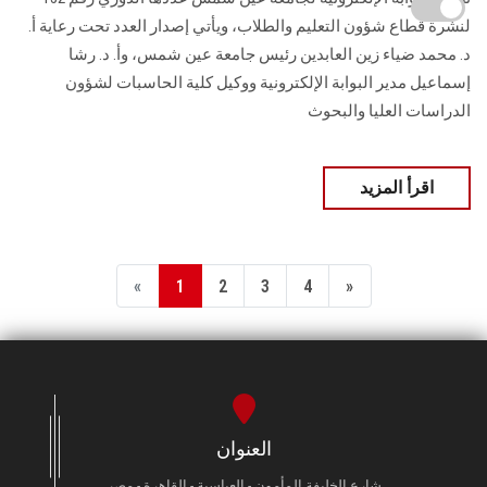
لنشرة قطاع شؤون التعليم ‏والطلاب‎، ويأتي إصدار العدد تحت رعاية أ.
د. محمد ضياء زين العابدين رئيس جامعة عين شمس، وأ. د. ‏رشا
إسماعيل مدير البوابة الإلكترونية ووكيل كلية الحاسبات لشؤون
‏الدراسات العليا والبحوث
اقرأ المزيد
«
1
2
3
4
»
العنوان
شارع الخليفة المأمون - العباسية - القاهرة - مصر