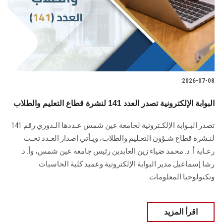
الطلاب
هيئة التدريس
الدراسات العليا
2026-07-08
الخريجين
البوابة الإلكترونية تصدر العدد 141 لنشرة قطاع التعليم والطلاب
الموظفون
تصدر البـوابة الإلكـترونية لجامعة عين شمس عـددها الـدوري رقم 141
لنـشرة قطاع شـؤون التعـليم ‏والطلاب‎، ويـأتي إصدار العـدد تحـت
الزائـرون
رعـاية أ. د. محمد ضياء زين العابدين رئيس جامعة عين شمس، وأ. د.
‏رشا إسماعيل مدير البوابة الإلكترونية وعميد كلية الحاسبات
سجل الان
وتكنولوجيا المعلومات
اقرأ المزيد