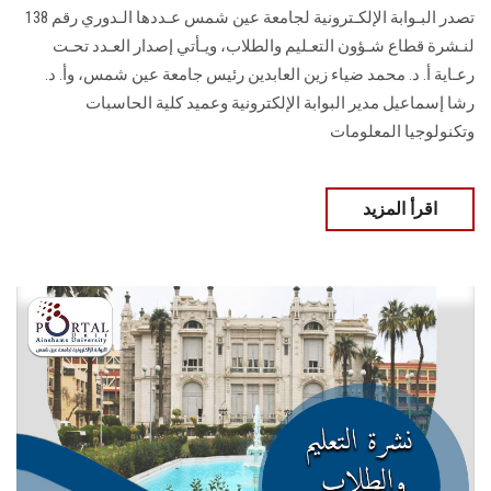
تصدر البـوابة الإلكـترونية لجامعة عين شمس عـددها الـدوري رقم 138
لنـشرة قطاع شـؤون التعـليم ‏والطلاب‎، ويـأتي إصدار العـدد تحـت
رعـاية أ. د. محمد ضياء زين العابدين رئيس جامعة عين شمس، وأ. د.
‏رشا إسماعيل مدير البوابة الإلكترونية وعميد كلية الحاسبات
وتكنولوجيا المعلومات
اقرأ المزيد