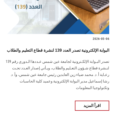
2026-05-06
البوابة الإلكترونية تصدر العدد 139 لنشرة قطاع التعليم والطلاب
تصدر البـوابة الإلكـترونية لجامعة عين شمس عـددها الـدوري رقم 139
لنـشرة قطاع شـؤون التعـليم ‏والطلاب‎، ويـأتي إصدار العـدد تحـت
رعـاية أ. د. محمد ضياء زين العابدين رئيس جامعة عين شمس، وأ. د.
‏رشا إسماعيل مدير البوابة الإلكترونية وعميد كلية الحاسبات
وتكنولوجيا المعلومات
اقرأ المزيد