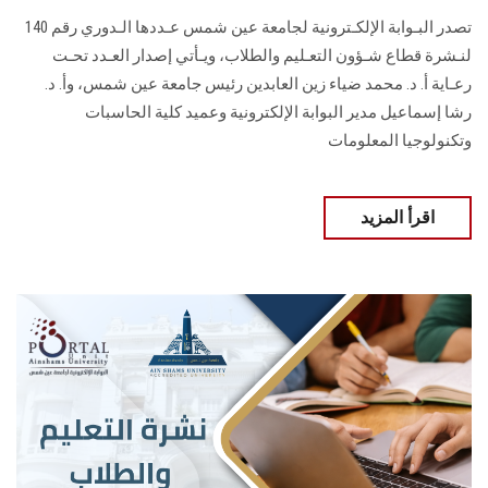
تصدر البـوابة الإلكـترونية لجامعة عين شمس عـددها الـدوري رقم 140
لنـشرة قطاع شـؤون التعـليم ‏والطلاب‎، ويـأتي إصدار العـدد تحـت
رعـاية أ. د. محمد ضياء زين العابدين رئيس جامعة عين شمس، وأ. د.
‏رشا إسماعيل مدير البوابة الإلكترونية وعميد كلية الحاسبات
وتكنولوجيا المعلومات
اقرأ المزيد