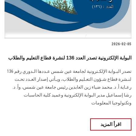
2026-02-05
البوابة الإلكترونية تصدر العدد 136 لنشرة قطاع التعليم والطلاب
تصدر البـوابة الإلكـترونية لجامعة عين شمس عـددها الـدوري رقم 136
لنـشرة قطاع شـؤون التعـليم ‏والطلاب‎، ويـأتي إصدار العـدد تحـت
رعـاية أ. د. محمد ضياء زين العابدين رئيس جامعة عين شمس، وأ. د.
‏رشا إسماعيل مدير البوابة الإلكترونية وعميد كلية الحاسبات
وتكنولوجيا المعلومات
اقرأ المزيد