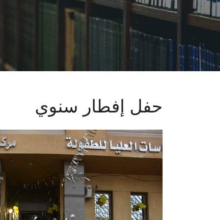
حفل إفطار سنوي