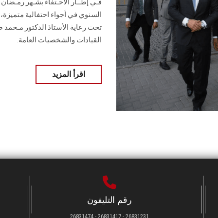
فـي إطــار الاحـتفاء بشـهر رمـضا
السنوي في أجواء احتفالية متميزة،
تحت رعاية الأستاذ الدكتور مـحمد ضي
القيادات والشخصيات العامة.
اقرأ المزيد
رقم التليفون
26831231 - 26831417 - 26831474