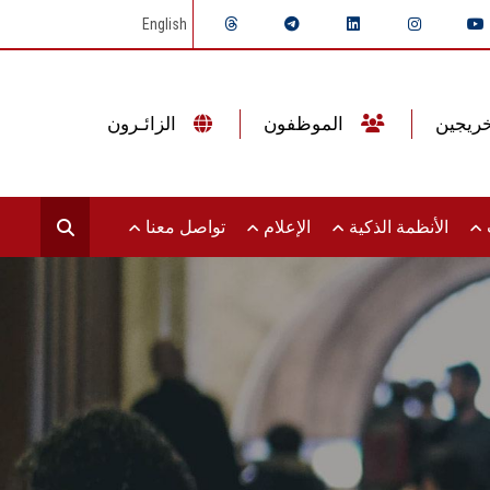
English
الموظفون
الزائـرون
ت
الأنظمة الذكية
الإعلام
تواصل معنا