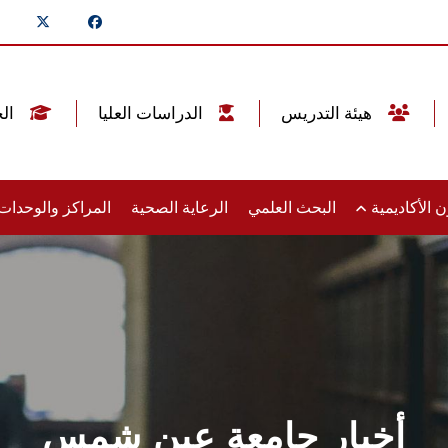
هيئة التدريس
الدراسات العليا
الخريجين
 الأكاديمية
البحث العلمي
الرعاية الصحية
المراكز والوحدا
أخبار جامعة عين شمس