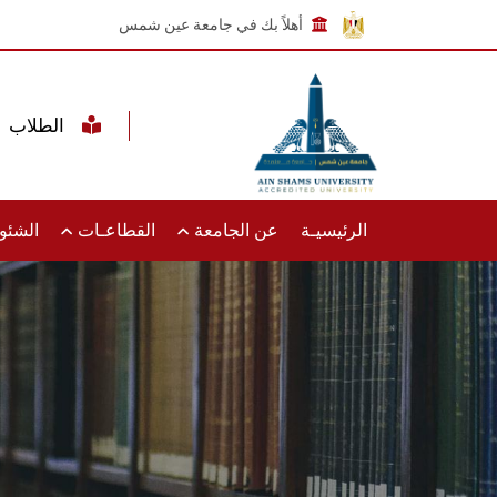
أهلاً بك في جامعة عين شمس
الطلاب
الرئيسيـة
عن الجامعة
القطاعـات
الشئون