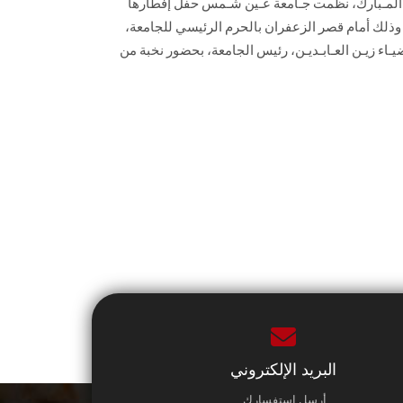
ن المـبارك، نظّمت جـامعة عـين شـمس حفل إفطارها
 وذلك أمام قصر الزعفران بالحرم الرئيسي للجامعة،
ـاء زيـن العـابـديـن، رئيس الجامعة، بحضور نخبة من
البريد الإلكتروني
أرسل استفسارك.