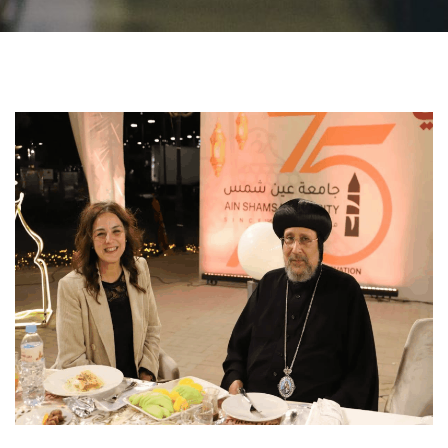
الطلاب
هيئة التدريس
الدراسات العليا
الخريجين
الموظفون
الزائـرون
سجل الان