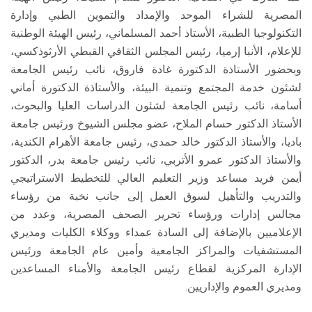
المصرية للشراء الموحد والإمداد والتموين الطبي وإدارة
التكنولوجيا الطبية، الأستاذ أحمد المسلماني، رئيس الهيئة الوطنية
للإعلام، الأنبا إرميا، رئيس المجلس الثقافي القبطي الأرثوذكسي،
وبحضور الأستاذة الدكتورة غادة فاروق، نائب رئيس الجامعة
لشئون خدمة المجتمع وتنمية البيئة، والأستاذة الدكتورة أماني
أسامة، نائب رئيس الجامعة لشئون الدراسات العليا والبحوث،
الأستاذ الدكتور حسام الملاح، عضو مجلس الشيوخ ورئيس جامعة
باديا، والأستاذ الدكتور خالد حمدي، رئيس جامعة الأهرام الكندية،
والأستاذ الدكتور عمرو الأتربي، نائب رئيس جامعة بدر، الدكتور
أيمن فريد مساعد وزير التعليم العالي للتخطيط الاستراتيجي
والتدريب والتأهيل لسوق العمل إلى جانب نخبة من رؤساء
مجالس إدارات ورؤساء تحرير الصحف المصرية، وعدد من
الإعلاميين بالإضافة إلى السادة عمداء ووكلاء الكليات ومديري
المستشفيات والمراكز الجامعية وأمين عام الجامعة ورئيس
الإدارة المركزية لقطاع رئيس الجامعة والأمناء المساعدين
ومديري العموم والإداريين.