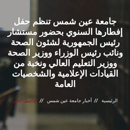
القطاعـات
جامعة عين شمس تنظم حفل
الشئون الأكاديمية
إفطارها السنوي بحضور مستشار
البحث العلمي
رئيس الجمهورية لشئون الصحة
ونائب رئيس الوزراء ووزير الصحة
الرعاية الصحية
ووزير التعليم العالي ونخبة من
المراكز والوحدات
القيادات الإعلامية والشخصيات
العامة
الأنظمة الذكية
الرئيسية
أخبار جامعة عين شمس
تفاصيل الخبر
الإعلام
تواصل معنا