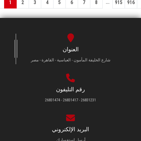
...
1
2
3
4
5
6
7
8
915
916
العنوان
شارع الخليفة المأمون - العباسية - القاهرة - مصر
رقم التليفون
26831231 - 26831417 - 26831474
البريد الإلكتروني
أرسل استفسارك.