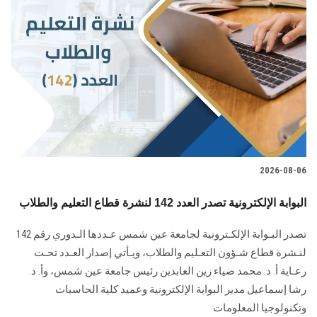
2026-08-06
البوابة الإلكترونية تصدر العدد 142 لنشرة قطاع التعليم والطلاب
تصدر البـوابة الإلكـترونية لجامعة عين شمس عـددها الـدوري رقم 142
لنـشرة قطاع شـؤون التعـليم ‏والطلاب‎، ويـأتي إصدار العـدد تحـت
رعـاية أ. د. محمد ضياء زين العابدين رئيس جامعة عين شمس، وأ. د.
‏رشا إسماعيل مدير البوابة الإلكترونية وعميد كلية الحاسبات
وتكنولوجيا المعلومات