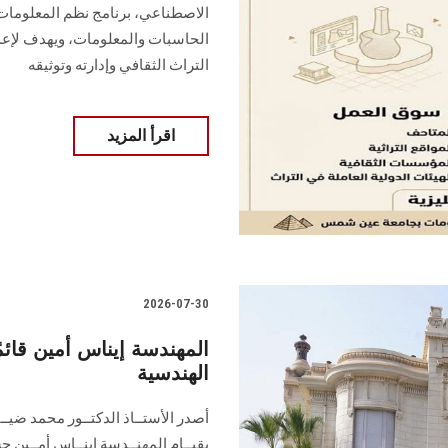
الاصطناعي، برنامج نظم المعلومات الأ
الحاسبات والمعلومات، ويهدف لإعد
التراث الثقافي وإدارته وتوثيقه
اقرأ المزيد
2026-07-30
المهندسة إيناس أمين قائمً
الهندسية
أصدر الأستــاذ الدكتــور محمد ضيــ
بقيــام المهنــدسة إينــاس أمــين ح