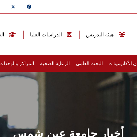
هيئة التدريس
الدراسات العليا
الخريجين
 الأكاديمية
البحث العلمي
الرعاية الصحية
المراكز والوحدا
أخبار جامعة عين شمس