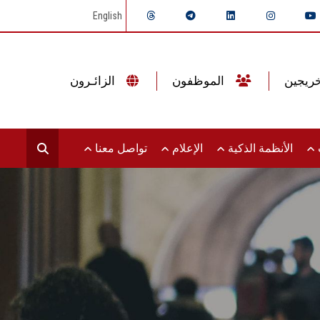
English
الموظفون
الزائـرون
ت
الأنظمة الذكية
الإعلام
تواصل معنا