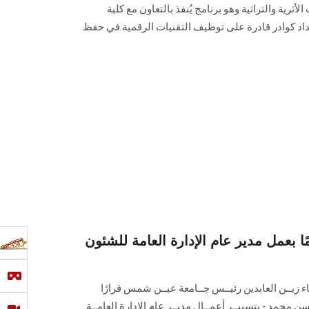
ثرية والتراثية وهو برنامج يُنفذ بالتعاون مع كلية
اد كوادر قادرة على توظيف التقنيات الرقمية في حفظ
ا بعمل مدير عام الإدارة العامة للشئون
اء زيــن العابدين رئيــس جــامعة عيــن شمس قرارًا
سن محمد - بتسييــر أعمــال مديــر عام الإدارة العامــة