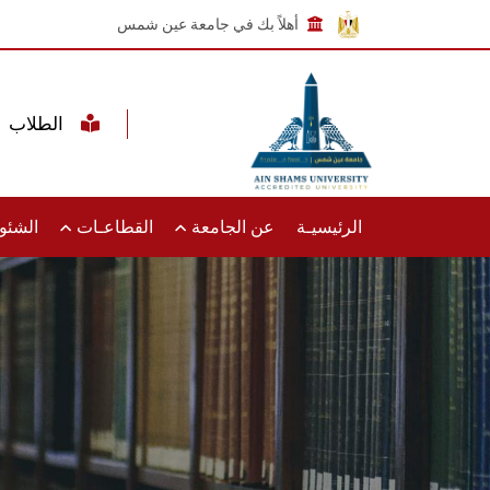
أهلاً بك في جامعة عين شمس
الطلاب
الرئيسيـة
عن الجامعة
القطاعـات
الشئون