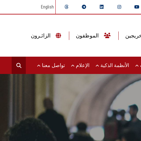
English
الموظفون
الزائـرون
ت
الأنظمة الذكية
الإعلام
تواصل معنا