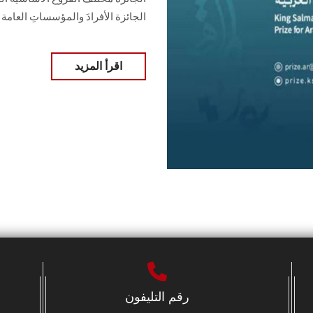
الجائزة الأفرادَ والمؤسساتِ العامة
اقرأ المزيد
رقم التليفون