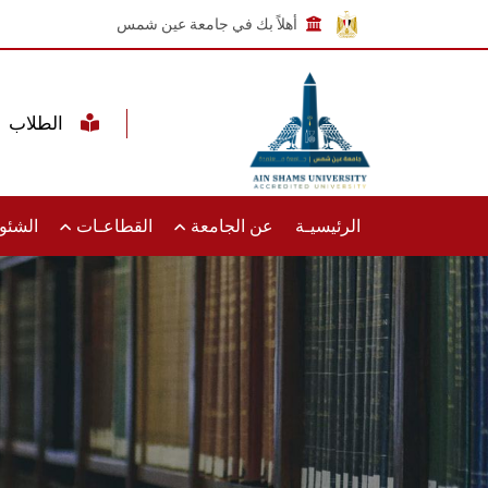
أهلاً بك في جامعة عين شمس
الطلاب
الرئيسيـة
عن الجامعة
القطاعـات
الشئون