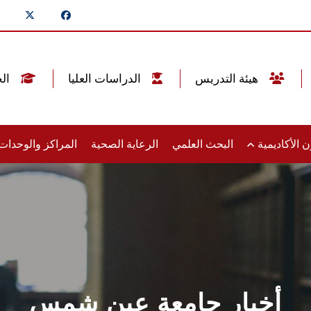
هيئة التدريس
الدراسات العليا
الخريجين
 الأكاديمية
البحث العلمي
الرعاية الصحية
المراكز والوحدا
أخبار جامعة عين شمس