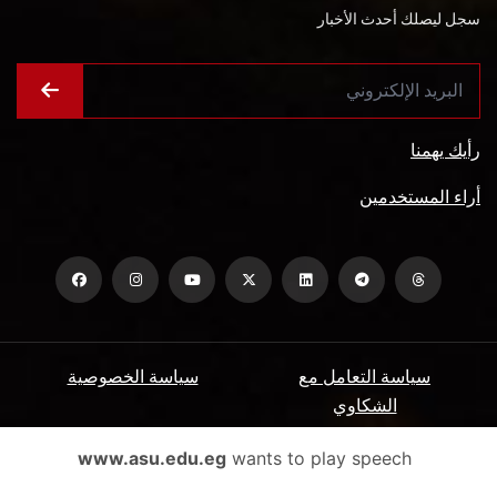
سجل ليصلك أحدث الأخبار
رأيك يهمنا
أراء المستخدمين
سياسة التعامل مع
سياسة الخصوصية
الشكاوي
ميثاق المتعاملين
الأسئلة الشائعة
www.asu.edu.eg
wants to play speech