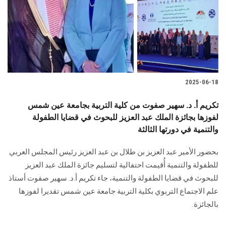
الطلاب
هيئة التدريس
الدراسات العليا
2025-06-18
الخريجين
تكريم أ. د. سهير صفوت من كلية التربية بجامعة عين شمس
الموظفون
لفوزها بجائزة الملك عبد العزيز للبحوث في قضايا الطفولة
والتنمية في دورتها الثالثة
الزائـرون
بحضور الأمير عبد العزيز بن طلال بن عبد العزيز رئيس المجلس العربي
للطفولة والتنمية أُقيمت احتفالية لتسليم جائزة الملك عبد العزيز
سجل الان
للبحوث في قضايا الطفولة والتنمية، جاء تكريم أ.د. سهير صفوت أستاذ
علم الاجتماع التربوي بكلية التربية جامعة عين شمس تقديرا لفوزها
بالجائزة.