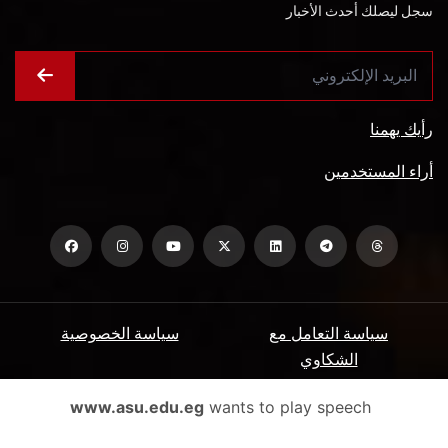
سجل ليصلك أحدث الأخبار
رأيك يهمنا
أراء المستخدمين
سياسة التعامل مع
سياسة الخصوصية
الشكاوي
ميثاق المتعاملين
الأسئلة الشائعة
www.asu.edu.eg
wants to play speech
شروط الاستخدام