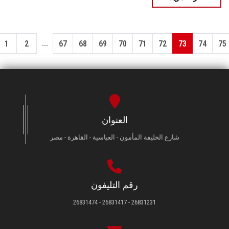
...
1
2
67
68
69
70
71
72
73
74
75
العنوان
شارع الخليفة المأمون - العباسية - القاهرة - مصر
رقم التليفون
26831231 - 26831417 - 26831474