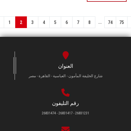
...
1
2
3
4
5
6
7
8
74
75
العنوان
شارع الخليفة المأمون - العباسية - القاهرة - مصر
رقم التليفون
26831231 - 26831417 - 26831474