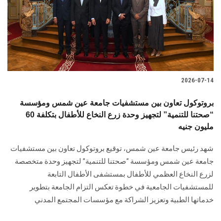
الطلاب
هيئة التدريس
الدراسات العليا
2026-07-14
الخريجين
بروتوكول تعاون بين مستشفيات جامعة عين شمس ومؤسسة
الموظفون
“صحتنا للتنمية” لتجهيز وحدة زرع النخاع للأطفال بتكلفة 60
مليون جنيه
الزائـرون
شهد رئيس جامعة عين شمس، توقيع بروتوكول تعاون بين مستشفيات
جامعة عين شمس ومؤسسة “صحتنا للتنمية” لتجهيز وحدة متخصصة
سجل الان
لزرع النخاع العظمي للأطفال بمستشفى الأطفال التابعة
للمستشفيات الجامعية في خطوة تعكس التزام الجامعة بتطوير
خدماتها الطبية وتعزيز الشراكة مع مؤسسات المجتمع المدني