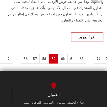
والبحوث، وفدًا من جامعة جرش الأردنية، يأتي اللقاء لبحث سبل
التعاون المشترك في المجال الأكاديمي، وأكد عمق العلاقات التي
تربط البلدين، مرحبًا بالتعاون مع جامعة جرش، وذلك في إطار حرص
الجامعة على الانفتاح والتعاون.
اقرأ المزيد
...
...
1
2
56
57
58
59
60
61
62
74
العنوان
شارع الخليفة المأمون - العباسية - القاهرة - مصر