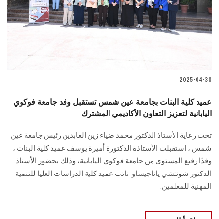
الطلاب
هيئة التدريس
الدراسات العليا
2025-04-30
الخريجين
عميد كلية البنات بجامعة عين شمس تستقبل وفد جامعة فوكوي
الموظفون
اليابانية لتعزيز التعاون الأكاديمي المشترك
تحت رعاية الأستاذ الدكتور محمد ضياء زين العابدين رئيس جامعة عين
الزائـرون
شمس ، استقبلت الأستاذة الدكتورة أميرة يوسف عميد كلية البنات ،
وفدًا رفيع المستوى من جامعة فوكوي اليابانية، وذلك بحضور الأستاذ
سجل الان
الدكتور شونتشي ياناجيساوا نائب عميد كلية الدراسات العليا للتنمية
المهنية للمعلمين.