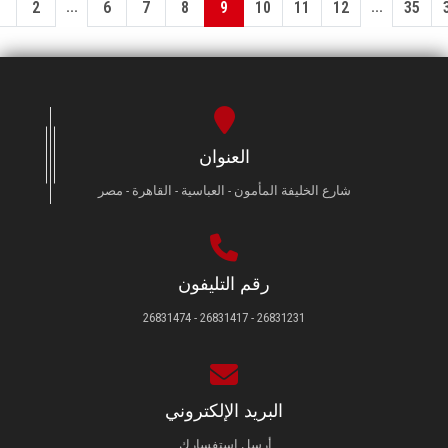
...
...
1
2
6
7
8
9
10
11
12
35
العنوان
شارع الخليفة المأمون - العباسية - القاهرة - مصر
رقم التليفون
26831231 - 26831417 - 26831474
البريد الإلكتروني
أرسل استفسارك.