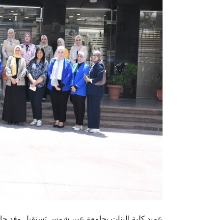
عميد كلية البنات بجامعة عين شمس تستقبل وفد جامعة