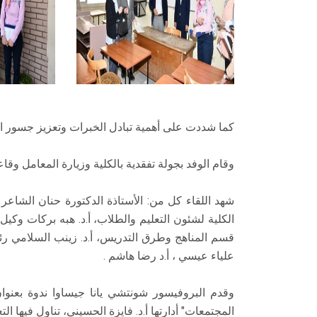
كما شددت على أهمية تبادل الخبرات وتعزيز جسور التع
وقام الوفد بجولة تفقدية بالكلية وزيارة المعامل 
شهد اللقاء كل من: الأستاذة الدكتورة حنان الشاعر 
الكلية لشئون التعليم والطلاب، أ.د. هبه بركات وكيل
قسم المناهج وطرق التدريس، أ.د. زينب السلامي رئيس
علياء عيسي ، أ.د رضا هاشم .
وقدم البروفيسور شونتشي يانا جيساوا ندوة بعنوان
المجتمعات" أدارتها أ.د. فايزة الحسيني، تناول فيها ال