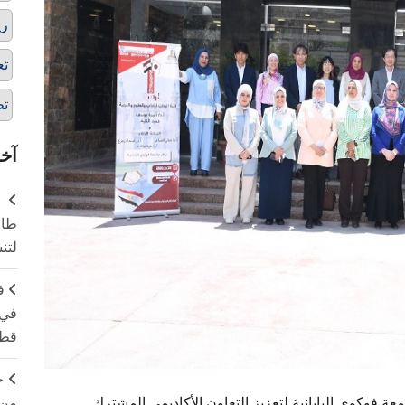
زي
تع
تط
آخر
طال
لتن
ف
في 
قطا
ج
من 
 فوكوي اليابانية لتعزيز التعاون الأكاديمي المشترك