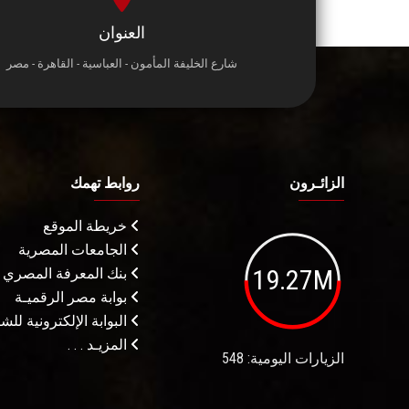
العنوان
شارع الخليفة المأمون - العباسية - القاهرة - مصر
الزائـرون
روابط تهمك
خريطة الموقع
الجامعات المصرية
19.27M
بنك المعرفة المصري
بوابة مصر الرقميـة
البوابة الإلكترونية لل
المزيـد . . .
الزيارات اليومية: 548