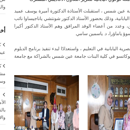
وال
عة عين شمس ، استقبلت الأستاذة الدكتورة أميرة يوسف عميد
ليابانية، وذلك بحضور الأستاذ الدكتور شونتشي ياناجيساوا نائب
ين، وعدد من أعضاء الوفد المرافق وهم الأستاذ الدكتور أكيرا
أخر
سوؤ ياماؤرا، د. ياسمين سامي.
ك
ية اليابانية في التعليم ، واستعدادًا لبدء تنفيذ برنامج الدبلوم
عبد
توكاتسو في كلية البنات جامعة عين شمس بالشراكة مع جامعة
ك
مشت
وسم
ج
الأ
بال
وال