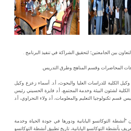
اون بين الجامعتين؛ لتحقيق الشراكة في تنفيذ البرنامج .
وقاعات المحاضرات وقسم المناهج وطرق التدريس.
وكيل الكلية للدراسات العليا والبحوث، أ.د. أسماء زعزع وكيل
 الكلية لشئون البيئة وخدمة المجتمع، أ.د فايزة الحسيني رئيس
 قسم تكنولوجيا التعليم والمعلومات، أ.د ولاء النحراوي، أ.د
 "أنشطة التوكاتسو اليابانية ودورها في جودة الحياة وخدمة
تعريف بأنشطة التوكاتسو اليابانية، تاريخ تطبيق أنشطة التوكاتسو