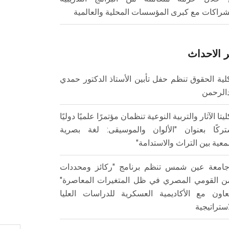
شراكات مع كبرى المؤسسات المحلية والعالمية
 الاحداث
لية الحقوق تنظم حفل تأبين الأستاذ الدكتور حمدي
الرحمن
ليتا الآثار والتربية النوعية تنظمان مؤتمرًا علميًا دوليًا
ركًا بعنوان "الألوان والموسيقى: لغة بصرية
عية بين التراث والاستدامة"
امعة عين شمس تنظم برنامج "ركائز ومحددات
من القومي المصري في ظل المتغيرات المعاصرة"
تعاون مع الأكاديمية العسكرية للدراسات العليا
استراتيجية