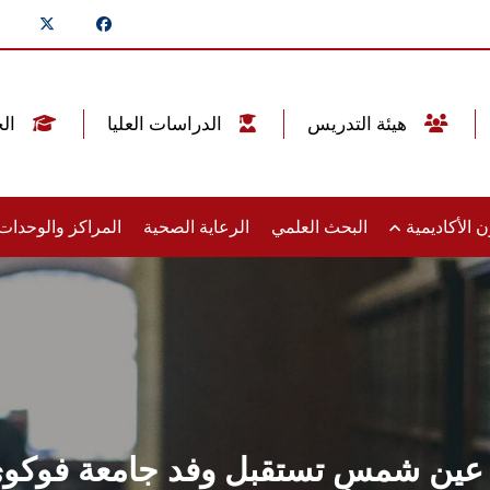
هيئة التدريس
الدراسات العليا
الخريجين
 الأكاديمية
البحث العلمي
الرعاية الصحية
المراكز والوحدا
 عين شمس تستقبل وفد جامعة فوكوي ال