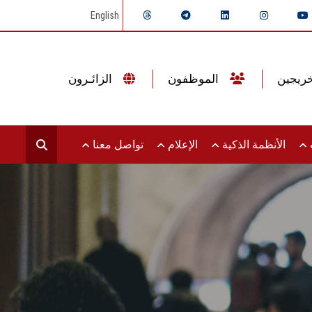
English
الموظفون
الزائـرون
ت
الأنظمة الذكية
الإعلام
تواصل معنا