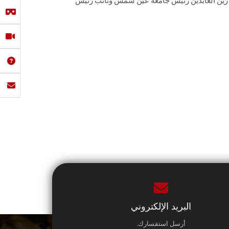
د ضياء زين العابدين رئيس جامعة عين شمس ونائب ‏رئيس
البريد الإلكتروني
أرسل استفسارك.