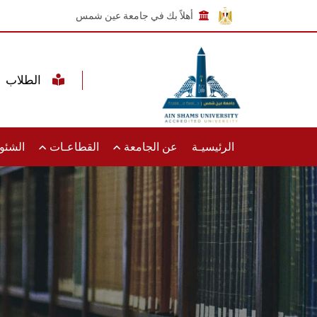
أهلاً بك في جامعة عين شمس
الطلاب
الرئيسيـة
عن الجامعة
القطاعـات
الشئون