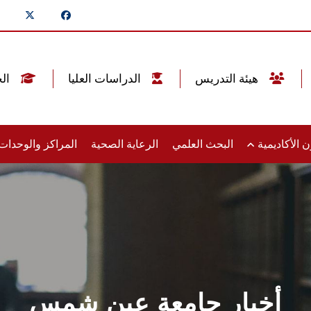
هيئة التدريس
الدراسات العليا
الخريجين
 الأكاديمية
البحث العلمي
الرعاية الصحية
المراكز والوحدا
أخبار جامعة عين شمس