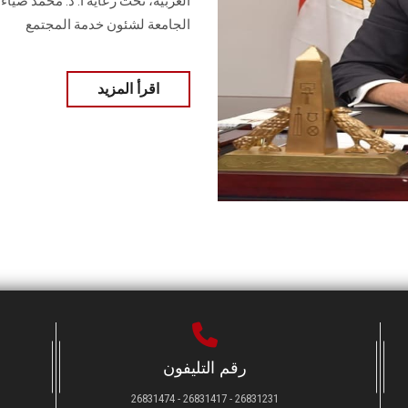
العربية‎، تحت رعاية أ. د. محم
الجامعة لشئون خدمة المجتمع
اقرأ المزيد
رقم التليفون
26831231 - 26831417 - 26831474