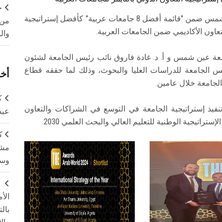
ج
أعلنت منظمة Times Higher Education جامعة عين شمس ضمن "قائمة أفضل 8 جامعات عربية" كأفضل إستراتيجية
من 
تعاون الأكاديمي ضمن الجامعات العربية.
وال
معة عين شمس و أ. د. غادة فاروق نائب رئيس الجامعة لشئون
ئيس الجامعة للدراسات العليا والبحوث، وذلك لما حققه قطاع
أخر
الجامعة خلال عامين.
ك
تنفيذ إستراتيجية الجامعة في التوسع في الشراكات والتعاون
عبد
تراتيجية الوطنية للتعليم العالي والبحث العلمي 2030.
ك
مشت
وسم
ج
الأ
بال