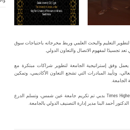
وال
لتطوير التعليم والبحث العلمي وربط مخرجاته باحتياجات سوق
عد تجسيدًا لمفهوم الاتصال والتعاون الدولي.
يعمل وفق إستراتيجية الجامعة لتطوير شراكات مبتكرة مع
الي، وتأييد المبادرات التي تشجع التعاون الأكاديمي، وتمكين
 الجامعة.
وخلال حفل إقامته منظمة Times Higher Education arab awards بدبي تم تكريم جامعة عين شمس، وتسلم الدرع
لدكتور أحمد البنا مدير إدارة التصنيف الدولي بالجامعة.