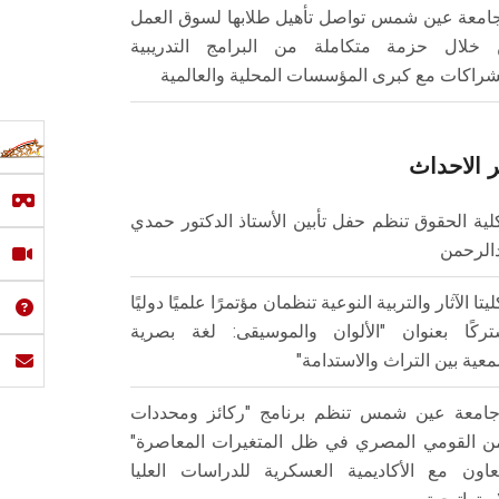
امعة عين شمس تواصل تأهيل طلابها لسوق العمل
خلال حزمة متكاملة من البرامج التدريبية
شراكات مع كبرى المؤسسات المحلية والعالمية
 الاحداث
لية الحقوق تنظم حفل تأبين الأستاذ الدكتور حمدي
الرحمن
ليتا الآثار والتربية النوعية تنظمان مؤتمرًا علميًا دوليًا
ركًا بعنوان "الألوان والموسيقى: لغة بصرية
عية بين التراث والاستدامة"
امعة عين شمس تنظم برنامج "ركائز ومحددات
من القومي المصري في ظل المتغيرات المعاصرة"
تعاون مع الأكاديمية العسكرية للدراسات العليا