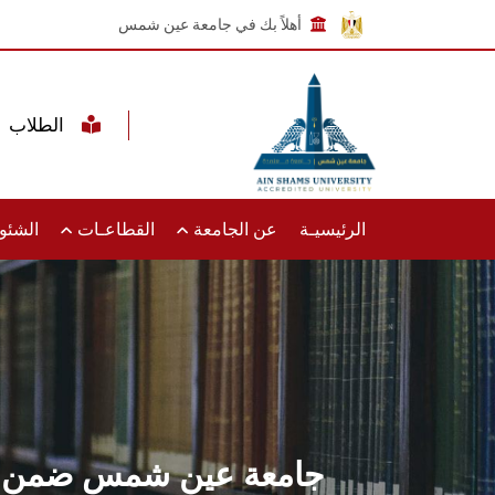
أهلاً بك في جامعة عين شمس
الطلاب
الرئيسيـة
عن الجامعة
القطاعـات
الشئون