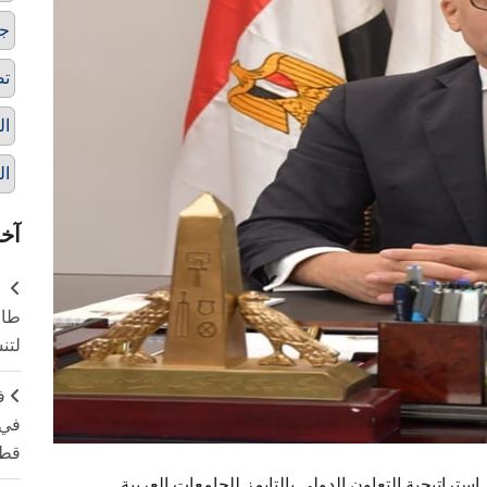
جا
تص
ال
ال
آخر
طال
لتن
ف
في 
قطا