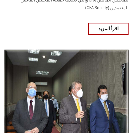
للمحللين الماليين CFA والتي تعقدها جمعية المحللين الماليين
المعتمدين (CFA Society)
اقرأ المزيد