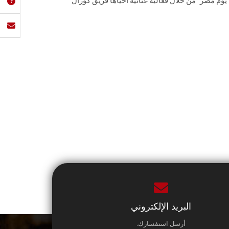
بـ "يوم مصر" من خلال فعالية غنائية ‏أحياها فريق كورال
البريد الإلكتروني
أرسل استفسارك.