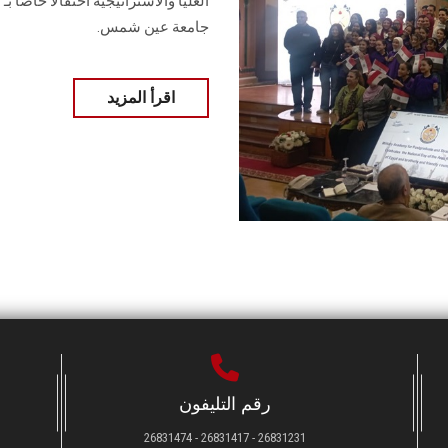
العليا والاستراتيجية احتفالًا خاصًا 
جامعة عين شمس‎.‎
اقرأ المزيد
رقم التليفون
26831231 - 26831417 - 26831474