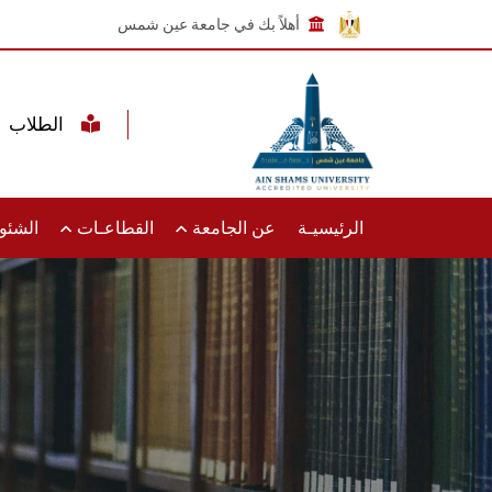
أهلاً بك في جامعة عين شمس
الطلاب
الرئيسيـة
عن الجامعة
القطاعـات
الشئون