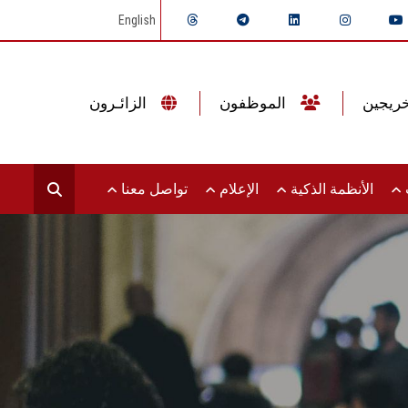
English
الموظفون
الزائـرون
ت
الأنظمة الذكية
الإعلام
تواصل معنا