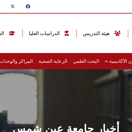
هيئة التدريس
الدراسات العليا
الخريجين
 الأكاديمية
البحث العلمي
الرعاية الصحية
المراكز والوحدا
أخبار جامعة عين شمس