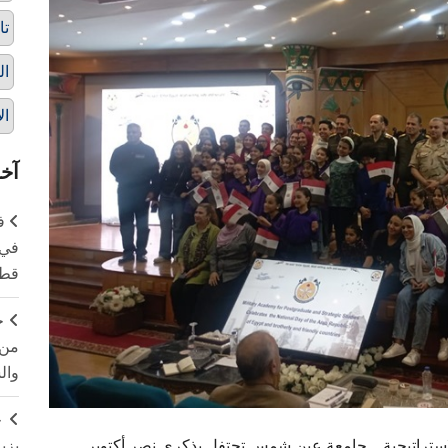
تا
ال
ال
آخر
ف
في 
قطا
ج
من 
وال
ج
بزي
الاستراتيجية... جامعة عين شمس تحتفل بذكرى نصر أكتوبر