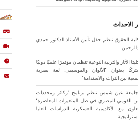
 الاحداث
لية الحقوق تنظم حفل تأبين الأستاذ الدكتور حمدي
الرحمن
ليتا الآثار والتربية النوعية تنظمان مؤتمرًا علميًا دوليًا
ركًا بعنوان "الألوان والموسيقى: لغة بصرية
عية بين التراث والاستدامة"
امعة عين شمس تنظم برنامج "ركائز ومحددات
من القومي المصري في ظل المتغيرات المعاصرة"
تعاون مع الأكاديمية العسكرية للدراسات العليا
استراتيجية