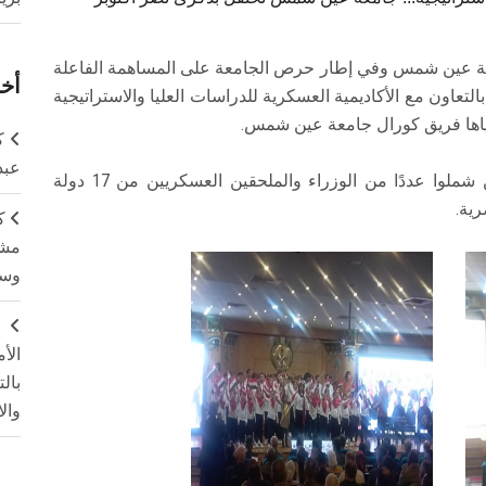
امعة عين شمس وفي إطار حرص الجامعة على المساهمة الفاعلة
أخر
لتعاون مع الأكاديمية العسكرية للدراسات العليا والاستراتيجية
 أحياها فريق كورال جامعة عين شمس.
ك
عبد
وقد حظي الحفل بإشادة كبيرة من الضيوف، الذين شملوا عددًا من الوزراء والملحقين العسكريين من 17 دولة
ية.
ك
مشت
وسم
ج
الأ
بال
وال