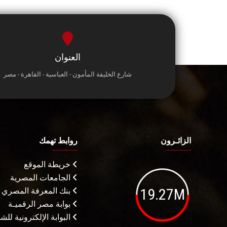
العنوان
شارع الخليفة المأمون - العباسية - القاهرة - مصر
الزائـرون
روابط تهمك
خريطة الموقع
الجامعات المصرية
19.27M
بنك المعرفة المصري
بوابة مصر الرقميـة
البوابة الإلكترونية لل