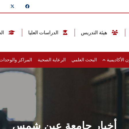
هيئة التدريس
الدراسات العليا
الخريجين
 الأكاديمية
البحث العلمي
الرعاية الصحية
المراكز والوحدا
أخبار جامعة عين شمس