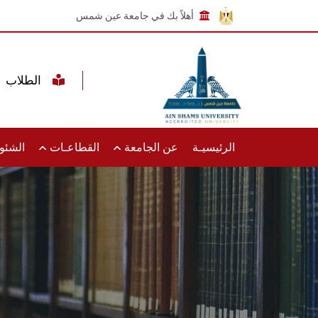
أهلاً بك في جامعة عين شمس
الطلاب
الرئيسيـة
عن الجامعة
القطاعـات
الشئون