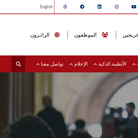
English
الموظفون
الزائـرون
ت
الأنظمة الذكية
الإعلام
تواصل معنا