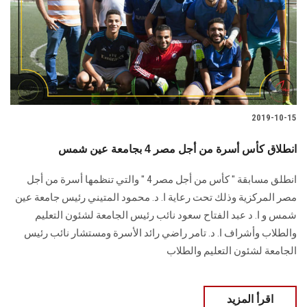
الطلاب
هيئة التدريس
الدراسات العليا
2019-10-15
الخريجين
انطلاق كأس أسرة من أجل مصر 4 بجامعة عين شمس
الموظفون
انطلق مسابقة " كأس من أجل مصر 4 " والتي تنظمها أسرة من أجل
الزائـرون
مصر المركزية وذلك تحت رعاية ا. د. محمود المتيني رئيس جامعة عين
شمس و ا. د عبد الفتاح سعود نائب رئيس الجامعة لشئون التعليم
سجل الان
والطلاب وأشراف ا. د. تامر راضي رائد الأسرة ومستشار نائب رئيس
الجامعة لشئون التعليم والطلاب
اقرأ المزيد