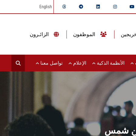
English
الموظفون
الزائـرون
ت
الأنظمة الذكية
الإعلام
تواصل معنا