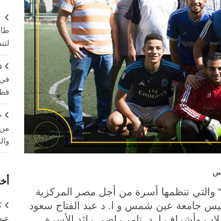
طال
لتن
ف
في 
قطا
ج
من 
وال
أخر
طلق مسابقة " كأس من أجل مصر 4 " والتي تنظمها أسرة من أجل مصر المركزية
رئيس جامعة عين شمس و ا. د عبد الفتاح سعود
ك
لاب وأشراف ا. د. تامر راضي رائد الأسرة
عبد