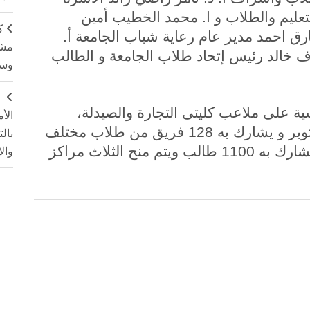
عليم والطلاب و ا. محمد الخطيب أمين
ك
رق احمد مدير عام رعاية شباب الجامعة أ.
مشت
 خالد رئيس إتحاد طلاب الجامعة و الطالب
وسم
ج
ة على ملاعب كليتى التجارة والصيدلة،
الأ
ويستمر حتى الخميس القادم 17 من أكتوبر و يشارك به 128 فريق من طلاب مختلف
بال
كليات الجامعة ويعد الكأس الأول الذي يشارك به 1100 طالب ويتم منح الثلاث مراكز
وال