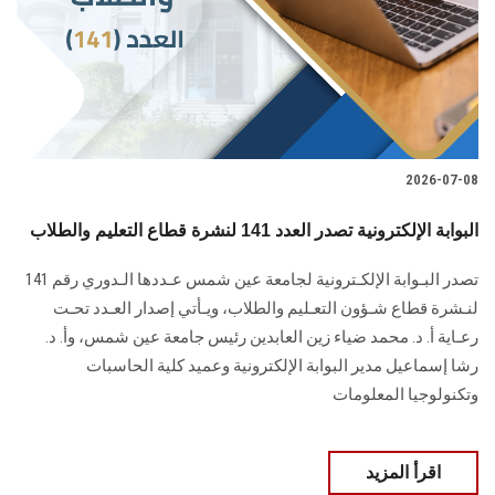
الطلاب
هيئة التدريس
الدراسات العليا
2026-07-08
الخريجين
البوابة الإلكترونية تصدر العدد 141 لنشرة قطاع التعليم والطلاب
الموظفون
تصدر البـوابة الإلكـترونية لجامعة عين شمس عـددها الـدوري رقم 141
لنـشرة قطاع شـؤون التعـليم ‏والطلاب‎، ويـأتي إصدار العـدد تحـت
الزائـرون
رعـاية أ. د. محمد ضياء زين العابدين رئيس جامعة عين شمس، وأ. د.
‏رشا إسماعيل مدير البوابة الإلكترونية وعميد كلية الحاسبات
سجل الان
وتكنولوجيا المعلومات
اقرأ المزيد