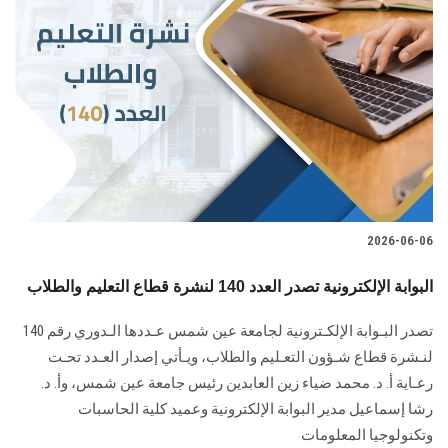
2026-06-06
البوابة الإلكترونية تصدر العدد 140 لنشرة قطاع التعليم والطلاب
تصدر البـوابة الإلكـترونية لجامعة عين شمس عـددها الـدوري رقم 140
لنـشرة قطاع شـؤون التعـليم ‏والطلاب‎، ويـأتي إصدار العـدد تحـت
رعـاية أ. د. محمد ضياء زين العابدين رئيس جامعة عين شمس، وأ. د.
‏رشا إسماعيل مدير البوابة الإلكترونية وعميد كلية الحاسبات
وتكنولوجيا المعلومات