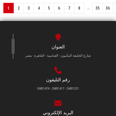
...
1
2
3
4
5
6
7
8
35
36
العنوان
شارع الخليفة المأمون - العباسية - القاهرة - مصر
رقم التليفون
26831231 - 26831417 - 26831474
البريد الإلكتروني