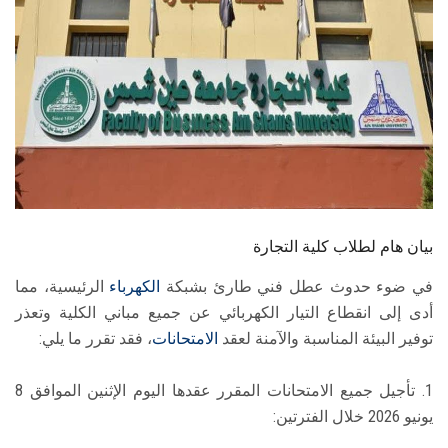
الطلاب
هيئة التدريس
الدراسات العليا
الخريجين
الموظفون
بيان هام لطلاب كلية التجارة
الزائـرون
في ضوء حدوث عطل فني طارئ بشبكة
الكهرباء
الرئيسية، مما
أدى إلى انقطاع التيار الكهربائي عن جميع مباني الكلية وتعذر
سجل الان
توفير البيئة المناسبة والآمنة لعقد
الامتحانات
، فقد تقرر ما يلي:
1. تأجيل جميع الامتحانات المقرر عقدها اليوم الإثنين الموافق 8
يونيو 2026 خلال الفترتين: