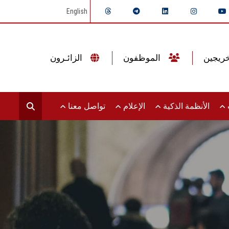
English
الموظفون
الزائـرون
ت
الأنظمة الذكية
الإعلام
تواصل معنا