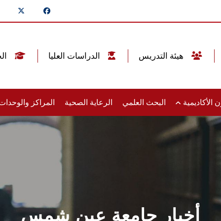
هيئة التدريس
الدراسات العليا
الخريجين
 الأكاديمية
البحث العلمي
الرعاية الصحية
المراكز والوحدا
أخبار جامعة عين شمس