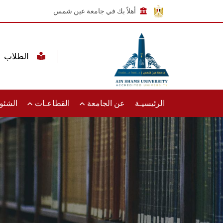
أهلاً بك في جامعة عين شمس
الطلاب
الرئيسيـة
عن الجامعة
القطاعـات
الشئون