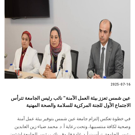
2025-07-16
عين شمس تعزز بيئة العمل الآمنة" نائب رئيس الجامعة تترأس
الاجتماع الأول للجنة المركزية للسلامة والصحة المهنية
في خطوة تعكس إلتزام جامعة عين شمس بتوفير بيئة عمل آمنة
وصحية لكافة منتسبيها، وتحت رعاية أ. د. محمد ضياء زين العابدين
رئيس الجامعة، ترأست أ. د. غادة فاروق، نائب رئيس الجامعة لشئون