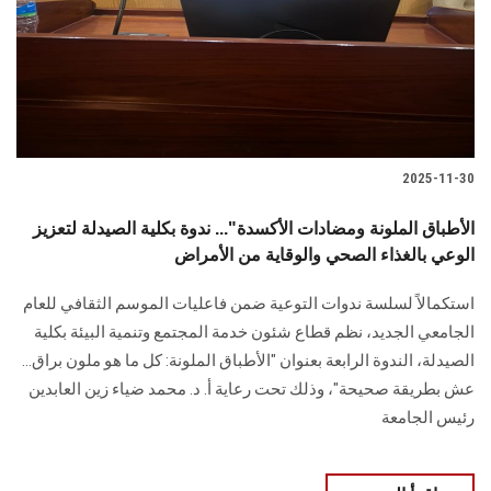
الطلاب
هيئة التدريس
الدراسات العليا
2025-11-30
الخريجين
الأطباق الملونة ومضادات الأكسدة"... ندوة بكلية الصيدلة لتعزيز
الموظفون
الوعي بالغذاء الصحي والوقاية من الأمراض
استكمالاً لسلسة ندوات التوعية ضمن فاعليات الموسم الثقافي للعام
الزائـرون
الجامعي الجديد، نظم قطاع شئون خدمة المجتمع وتنمية البيئة بكلية
الصيدلة، الندوة الرابعة بعنوان "الأطباق الملونة: كل ما هو ملون براق…
سجل الان
عش بطريقة صحيحة"، وذلك تحت رعاية أ. د. محمد ضياء زين العابدين
رئيس الجامعة