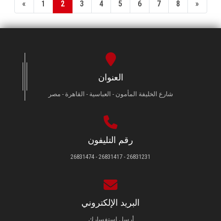
«
1
2
3
4
5
6
7
8
»
العنوان
شارع الخليفة المأمون - العباسية - القاهرة - مصر
رقم التليفون
26831231 - 26831417 - 26831474
البريد الإلكتروني
أرسل استفسارك.