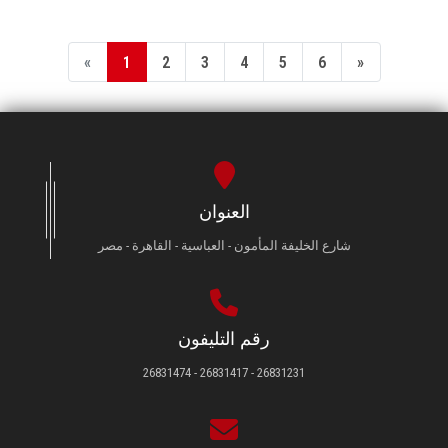
«
1
2
3
4
5
6
»
العنوان
شارع الخليفة المأمون - العباسية - القاهرة - مصر
رقم التليفون
26831231 - 26831417 - 26831474