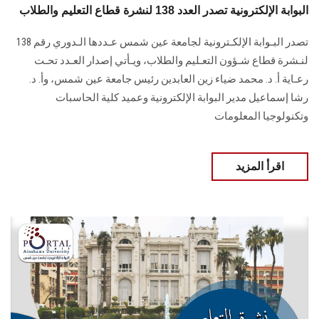
البوابة الإلكترونية تصدر العدد 138 لنشرة قطاع التعليم والطلاب
تصدر البـوابة الإلكـترونية لجامعة عين شمس عـددها الـدوري رقم 138
لنـشرة قطاع شـؤون التعـليم ‏والطلاب‎، ويـأتي إصدار العـدد تحـت
رعـاية أ. د. محمد ضياء زين العابدين رئيس جامعة عين شمس، وأ. د.
‏رشا إسماعيل مدير البوابة الإلكترونية وعميد كلية الحاسبات
وتكنولوجيا المعلومات
اقرأ المزيد