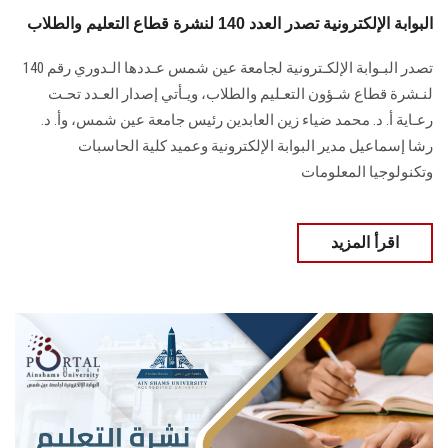
البوابة الإلكترونية تصدر العدد 140 لنشرة قطاع التعليم والطلاب
تصدر البـوابة الإلكـترونية لجامعة عين شمس عـددها الـدوري رقم 140
لنـشرة قطاع شـؤون التعـليم ‏والطلاب‎، ويـأتي إصدار العـدد تحـت
رعـاية أ. د. محمد ضياء زين العابدين رئيس جامعة عين شمس، وأ. د.
‏رشا إسماعيل مدير البوابة الإلكترونية وعميد كلية الحاسبات
وتكنولوجيا المعلومات
اقرأ المزيد