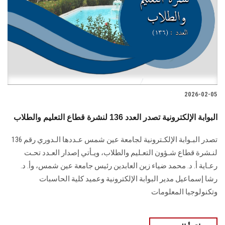
2026-02-05
البوابة الإلكترونية تصدر العدد 136 لنشرة قطاع التعليم والطلاب
تصدر البـوابة الإلكـترونية لجامعة عين شمس عـددها الـدوري رقم 136
لنـشرة قطاع شـؤون التعـليم ‏والطلاب‎، ويـأتي إصدار العـدد تحـت
رعـاية أ. د. محمد ضياء زين العابدين رئيس جامعة عين شمس، وأ. د.
‏رشا إسماعيل مدير البوابة الإلكترونية وعميد كلية الحاسبات
وتكنولوجيا المعلومات