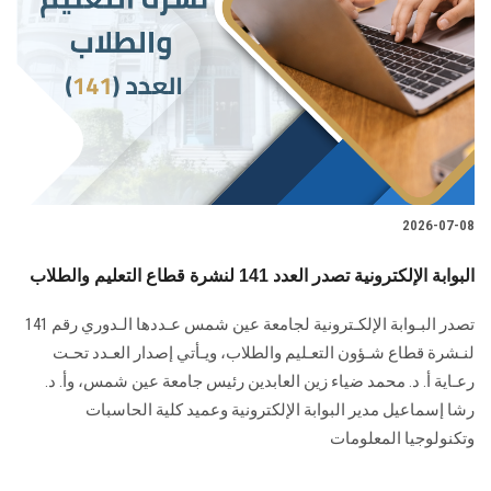
الطلاب
هيئة التدريس
الدراسات العليا
الخريجين
2026-07-08
الموظفون
البوابة الإلكترونية تصدر العدد 141 لنشرة قطاع التعليم والطلاب
الزائـرون
تصدر البـوابة الإلكـترونية لجامعة عين شمس عـددها الـدوري رقم 141
لنـشرة قطاع شـؤون التعـليم ‏والطلاب‎، ويـأتي إصدار العـدد تحـت
سجل الان
رعـاية أ. د. محمد ضياء زين العابدين رئيس جامعة عين شمس، وأ. د.
‏رشا إسماعيل مدير البوابة الإلكترونية وعميد كلية الحاسبات
وتكنولوجيا المعلومات