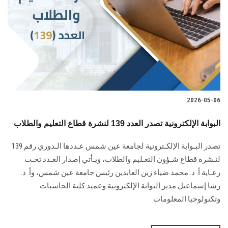
2026-05-06
البوابة الإلكترونية تصدر العدد 139 لنشرة قطاع التعليم والطلاب
تصدر البـوابة الإلكـترونية لجامعة عين شمس عـددها الـدوري رقم 139
لنـشرة قطاع شـؤون التعـليم ‏والطلاب‎، ويـأتي إصدار العـدد تحـت
رعـاية أ. د. محمد ضياء زين العابدين رئيس جامعة عين شمس، وأ. د.
‏رشا إسماعيل مدير البوابة الإلكترونية وعميد كلية الحاسبات
وتكنولوجيا المعلومات