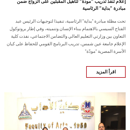
إعلام تنفّذ تدريب "مودة" لتأهيل المقبلين على الزواج ضمن
مبادرة "بداية" الرئاسية
تحت مظلة مبادرة "بداية" الرئاسية، تنفيذا لتوجيهات الرئيس عبد
الفتاح السيسي بالاهتمام ببناء الإنسان وتنميته، وفي إطار بروتوكول
التعاون بين وزارتي التعليم العالي والتضامن الاجتماعي، نفذت كلية
الإعلام جامعة عين شمس، تدريب البرنامج القومي للحفاظ على كيان
الأسرة المصرية "مودّة"
اقرأ المزيد