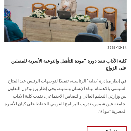
الطلاب
هيئة التدريس
الدراسات العليا
2025-12-14
الخريجين
كلية الآداب تنفذ دورة "مودة للتأهيل والتوعية الأسرية للمقبلين
الموظفون
على الزواج
في إطار مبادرة "بداية" الرئاسية، تنفيذًا لتوجيهات الرئيس عبد الفتاح
الزائـرون
السيسي بالاهتمام ببناء الإنسان وتنميته، وفي إطار بروتوكول التعاون
بين وزارتي التعليم العالي والتضامن الاجتماعي، نفذت كلية الآداب
سجل الان
بجامعة عين شمس، تدريب البرنامج القومي للحفاظ على كيان الأسرة
المصرية "مودّة".