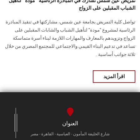
تمريض عين شمس تشارك في المبادرة الرئاسية "مودة" لتأهيل
الشباب المقبلين على الزواج
تواصل كلية التمريض بجامعة عين شمس، مشاركتها في تنفيذ المبادرة
الرئاسية لمشروع "مودة" لتأهيل الشباب والشابات المقبلين على
الزواج وتزويدهم بالمعارف والمهارات اللازمة لبناء أسرة متماسكة
تساعد في تدعيم البناء القيمي والاجتماعي للمجتمع المصري من خلال
ثلاثة جوانب أساسية .
اقرأ المزيد
العنوان
شارع الخليفة المأمون - العباسية - القاهرة - مصر