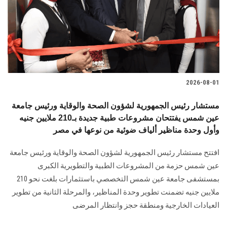
الطلاب
هيئة التدريس
الدراسات العليا
2026-08-01
الخريجين
مستشار رئيس الجمهورية لشؤون الصحة والوقاية ورئيس جامعة
الموظفون
عين شمس يفتتحان مشروعات طبية جديدة بـ210 ملايين جنيه
وأول وحدة مناظير ألياف ضوئية من نوعها في مصر
الزائـرون
افتتح مستشار رئيس الجمهورية لشؤون الصحة والوقاية ورئيس جامعة
عين شمس حزمة من المشروعات الطبية والتطويرية الكبرى
سجل الان
بمستشفى جامعة عين شمس التخصصي باستثمارات بلغت نحو 210
ملايين جنيه تضمنت تطوير وحدة المناظير، والمرحلة الثانية من تطوير
العيادات الخارجية ومنطقة حجز وانتظار المرضى