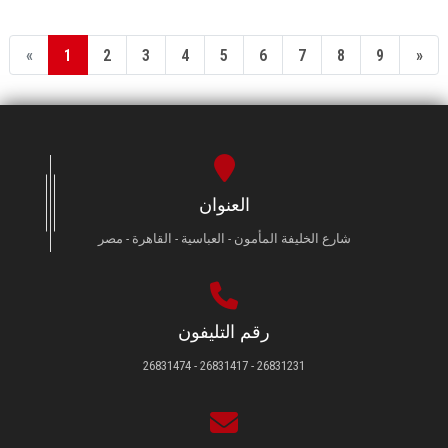
«
1
2
3
4
5
6
7
8
9
»
العنوان
شارع الخليفة المأمون - العباسية - القاهرة - مصر
رقم التليفون
26831231 - 26831417 - 26831474