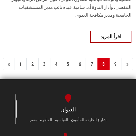
التنفسي، وأدار الندوة أ.د. سامية عبده نائب مدير المستشفيات
الجامعية ومدير مكافحة العدوى
اقرأ المزيد
«
1
2
3
4
5
6
7
8
9
»
العنوان
شارع الخليفة المأمون - العباسية - القاهرة - مصر