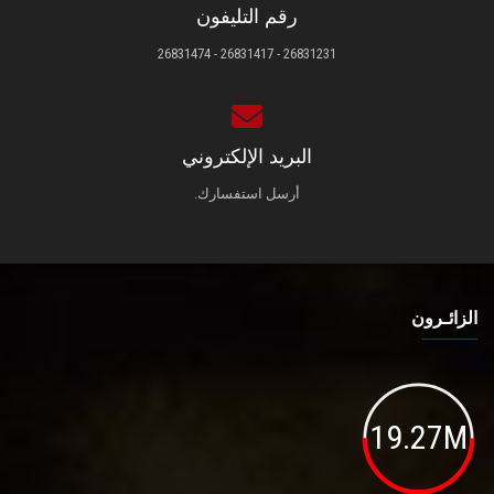
رقم التليفون
26831231 - 26831417 - 26831474
البريد الإلكتروني
أرسل استفسارك.
الزائـرون
19.27M