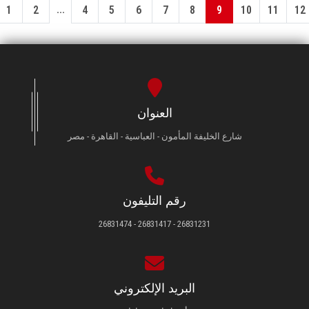
...
1
2
4
5
6
7
8
9
10
11
12
العنوان
شارع الخليفة المأمون - العباسية - القاهرة - مصر
رقم التليفون
26831231 - 26831417 - 26831474
البريد الإلكتروني