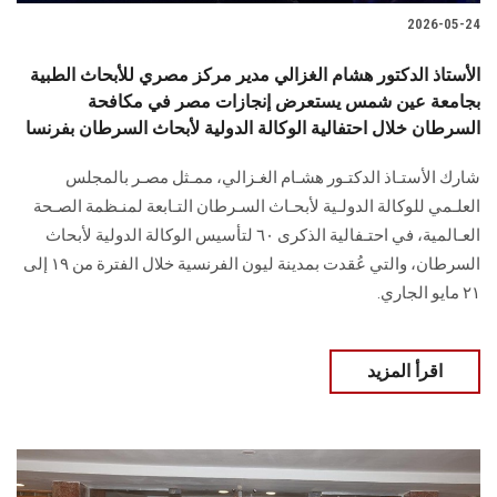
2026-05-24
الأستاذ الدكتور هشام الغزالي مدير مركز مصري للأبحاث الطبية
بجامعة عين شمس يستعرض إنجازات مصر في مكافحة
السرطان خلال احتفالية الوكالة الدولية لأبحاث السرطان بفرنسا
شارك الأستـاذ الدكتـور هشـام الغـزالي، ممـثل مصـر بالمجلس
العلـمي للوكالة الدولـية لأبحـاث السـرطان التـابعة لمنـظمة الصـحة
العـالمية، في احتـفالية الذكرى ٦٠ لتأسيس الوكالة الدولية لأبحاث
السرطان، والتي عُقدت بمدينة ليون الفرنسية خلال الفترة من ١٩ إلى
٢١ مايو الجاري.
اقرأ المزيد