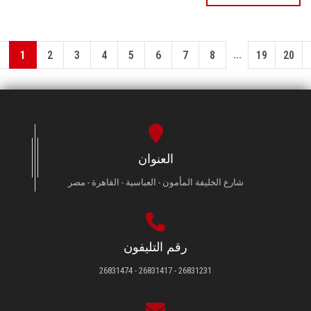
...
1
2
3
4
5
6
7
8
19
20
العنوان
شارع الخليفة المأمون - العباسية - القاهرة - مصر
رقم التليفون
26831231 - 26831417 - 26831474