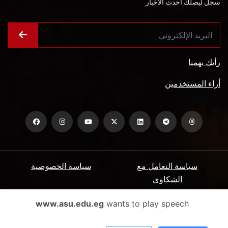
سجل ليصلك أحدث الأخبار
رأيك يهمنا
أراء المستخدمين
سياسة التعامل مع
سياسة الخصوصية
الشكاوي
ميثاق المتعاملين
الأسئلة الشائعة
www.asu.edu.eg
wants to play speech
شروط الاستخدام