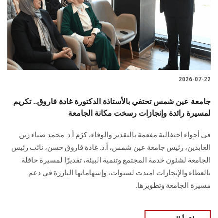
الطلاب
هيئة التدريس
الدراسات العليا
2026-07-22
الخريجين
جامعة عين شمس تحتفي بالأستاذة الدكتورة غادة فاروق.. تكريم
الموظفون
لمسيرة رائدة وإنجازات رسخت مكانة الجامعة
في أجواء احتفالية مفعمة بالتقدير والوفاء، كرّم أ.د. محمد ضياء زين
الزائـرون
العابدين، رئيس جامعة عين شمس، أ.د. غادة فاروق حسن، نائب رئيس
الجامعة لشئون خدمة المجتمع وتنمية البيئة، تقديرًا لمسيرة حافلة
سجل الان
بالعطاء والإنجازات امتدت لسنوات، وإسهاماتها البارزة في دعم
مسيرة الجامعة وتطويرها.