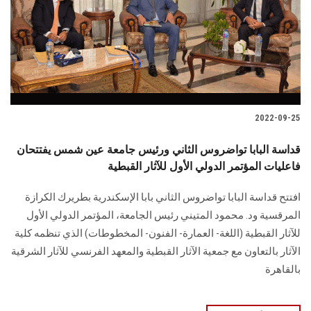
الطلاب
هيئة التدريس
الدراسات العليا
2022-09-25
الخريجين
قداسة البابا تواضروس الثاني ورئيس جامعة عين شمس يفتتحان
الموظفون
فاعليات المؤتمر الدولي الأول للآثار القبطية
افتتح قداسة البابا تواضروس الثاني بابا الإسكندرية بطريرك الكرازة
الزائـرون
المرقسية ود. محمود المتيني رئيس الجامعة، المؤتمر الدولي الأول
للآثار القبطية (اللغة- العمارة- الفنون- المخطوطات) الذي تنظمه كلية
سجل الان
الآثار بالتعاون مع جمعية الآثار القبطية والمعهد الفرنسي للآثار الشرقية
بالقاهرة